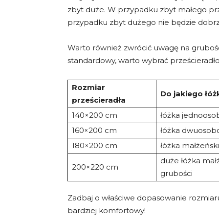
zbyt duże. W przypadku zbyt małego prze
przypadku zbyt dużego nie będzie dobrz
Warto również zwrócić uwagę na grubość 
standardowy, warto wybrać prześcieradło
Rozmiar
Do jakiego łóż
prześcieradła
140×200 cm
łóżka jednoos
160×200 cm
łóżka dwuosob
180×200 cm
łóżka małżeński
duże łóżka małż
200×220 cm
grubości
Zadbaj o właściwe dopasowanie rozmiaru p
bardziej komfortowy!