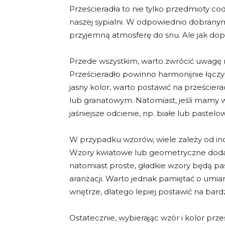
Prześcieradła to nie tylko przedmioty c
naszej sypialni. W odpowiednio dobranym
przyjemną atmosferę do snu. Ale jak dop
Przede wszystkim, warto zwrócić uwagę na
Prześcieradło powinno harmonijnie łączyć s
jasny kolor, warto postawić na prześcier
lub granatowym. Natomiast, jeśli mamy w 
jaśniejsze odcienie, np. białe lub pastelo
W przypadku wzorów, wiele zależy od in
Wzory kwiatowe lub geometryczne dodad
natomiast proste, gładkie wzory będą p
aranżacji. Warto jednak pamiętać o umia
wnętrze, dlatego lepiej postawić na bardz
Ostatecznie, wybierając wzór i kolor prze