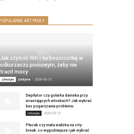
POPULARNE ARTYKUŁY
Jak czyścić filtr i turboszczotkę w
odkurzaczu pionowym, żeby nie
tracił mocy
Justyna
-
2026-03-13
Lifestyle
Depilator czy golarka damska przy
wrastających włoskach? Jak wybrać
bez pogarszania problemu
2026-03-13
Lifestyle
Plecak czy mała walizka na city
break: co wygodniejsze i jak wybrać