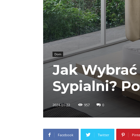
Dom
Jak Wybrać 
Sypialni? P
2024-01-22
957
0
Facebook
Twitter
Pinte