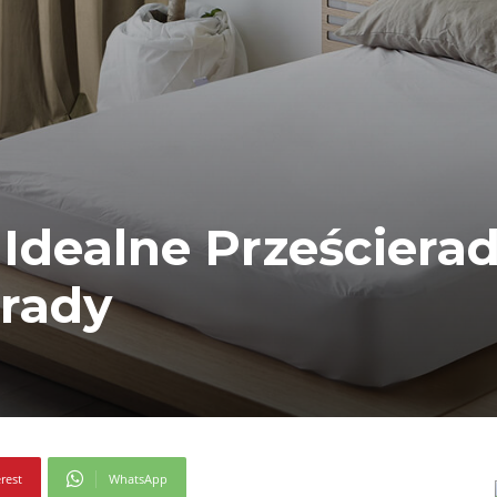
Idealne Prześcierad
orady
rest
WhatsApp