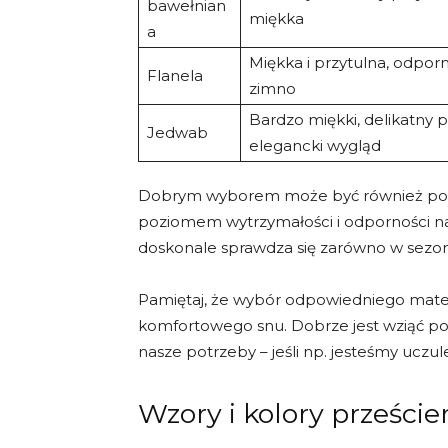
bawełnian
miękka
a
Miękka i przytulna, odpor
Flanela
zimno
Bardzo miękki, delikatny p
Jedwab
elegancki wygląd
Dobrym wyborem może być również poście
poziomem wytrzymałości i odporności na z
doskonale sprawdza się zarówno w sezoni
Pamiętaj, że wybór odpowiedniego materi
komfortowego snu. Dobrze jest wziąć pod
nasze potrzeby – jeśli np. jesteśmy uczu
Wzory i kolory przeście