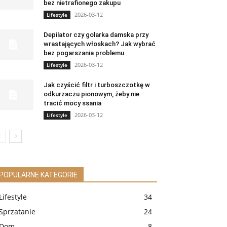
bez nietrafionego zakupu
2026-03-12
Lifestyle
Depilator czy golarka damska przy
wrastających włoskach? Jak wybrać
bez pogarszania problemu
2026-03-12
Lifestyle
Jak czyścić filtr i turboszczotkę w
odkurzaczu pionowym, żeby nie
tracić mocy ssania
2026-03-12
Lifestyle
POPULARNE KATEGORIE
Lifestyle
34
Sprzatanie
24
Dom
8