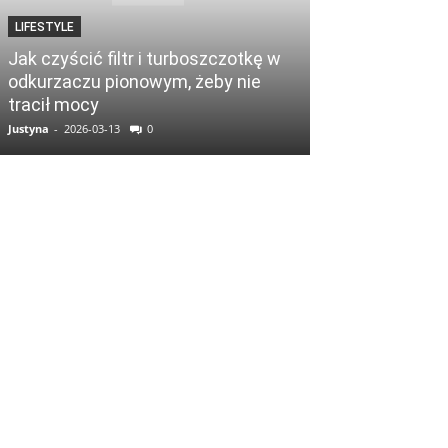
LIFESTYLE
LIFESTYLE
Jak czyścić filtr i turboszczotkę w
Depilator czy
odkurzaczu pionowym, żeby nie
wrastających
tracił mocy
wybrać bez po
Justyna
-
2026-03-13
0
Justyna
-
2026-03-13