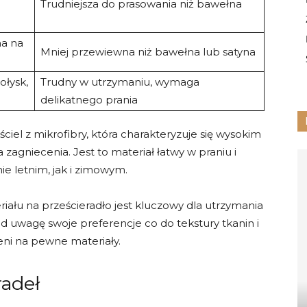
Trudniejsza do prasowania niż bawełna
na na
Mniej przewiewna niż bawełna lub satyna
ołysk,
Trudny w utrzymaniu, wymaga
delikatnego prania
l z mikrofibry, która charakteryzuje się wysokim
agniecenia. Jest to materiał łatwy w praniu i
e letnim, jak i zimowym.
ału na prześcieradło jest kluczowy dla utrzymania
 uwagę swoje preferencje co do tekstury tkanin i
leni na pewne materiały.
radeł