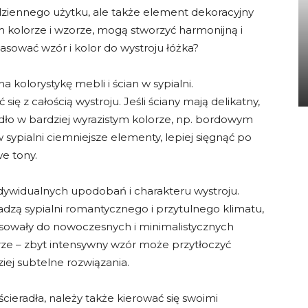
odziennego użytku, ale także element dekoracyjny
 kolorze i wzorze, mogą stworzyć harmonijną i
asować wzór i kolor do wystroju łóżka?
 kolorystykę mebli i ścian w sypialni.
ię z całością wystroju. Jeśli ściany mają delikatny,
adło w bardziej wyrazistym kolorze, np. bordowym
sypialni ciemniejsze elementy, lepiej sięgnąć po
we tony.
dywidualnych upodobań i charakteru wystroju.
zą sypialni romantycznego i przytulnego klimatu,
asowały do nowoczesnych i minimalistycznych
rze – zbyt intensywny wzór może przytłoczyć
iej subtelne rozwiązania.
ścieradła, należy także kierować się swoimi