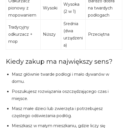
Odkurzacz
Bardzo dobra
Wysoka
pionowy z
Wysoki
na twardych
(2 w 1)
mopowaniem
podłogach
Średnia
Tradycyjny
(dwa
odkurzacz +
Niższy
Przeciętna
urządzeni
mop
a)
Kiedy zakup ma największy sens?
Masz głównie twarde podłogi i mało dywanów w
domu.
Poszukujesz rozwiązania oszczędzającego czas i
miejsce.
Masz małe dzieci lub zwierzęta i potrzebujesz
częstego odświeżania podłóg.
Mieszkasz w małym mieszkaniu, gdzie liczy się