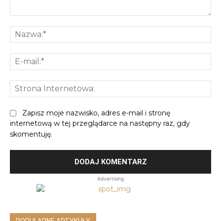
Komentarz:
Na
E-
mai
St
In
Zapisz moje nazwisko, adres e-mail i stronę
internetową w tej przeglądarce na następny raz, gdy
skomentuję.
Advertising