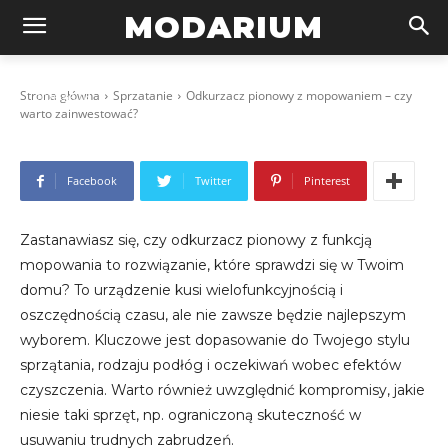
MODARIUM
Odkurzacz pionowy z mopowaniem –
czy warto zainwestować?
Strona główna
Sprzatanie
Odkurzacz pionowy z mopowaniem – czy
2026-03-04
warto zainwestować?
Facebook
Twitter
Pinterest
Zastanawiasz się, czy odkurzacz pionowy z funkcją
mopowania to rozwiązanie, które sprawdzi się w Twoim
domu? To urządzenie kusi wielofunkcyjnością i
oszczędnością czasu, ale nie zawsze będzie najlepszym
wyborem. Kluczowe jest dopasowanie do Twojego stylu
sprzątania, rodzaju podłóg i oczekiwań wobec efektów
czyszczenia. Warto również uwzględnić kompromisy, jakie
niesie taki sprzęt, np. ograniczoną skuteczność w
usuwaniu trudnych zabrudzeń.